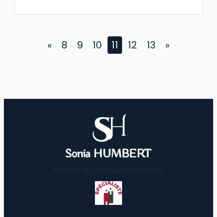
«
8
9
10
11
12
13
»
Avocat au Barreau d'Annecy