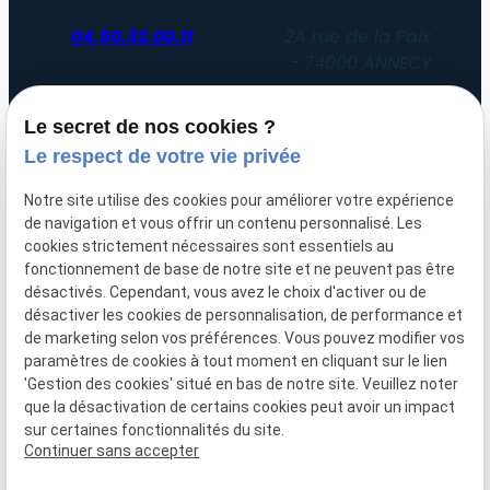
04.50.32.00.11
2A rue de la Paix
74000 ANNECY
Du lundi au vendredi
Le secret de nos cookies ?
de 8h30 à 12h30 et de 14h00 à 19h00
Le respect de votre vie privée
Uniquement sur rendez-vous
Notre site utilise des cookies pour améliorer votre expérience
de navigation et vous offrir un contenu personnalisé. Les
SIRET :
51052612200047
cookies strictement nécessaires sont essentiels au
fonctionnement de base de notre site et ne peuvent pas être
Plan du
Mentions
désactivés. Cependant, vous avez le choix d'activer ou de
site
légales
désactiver les cookies de personnalisation, de performance et
de marketing selon vos préférences. Vous pouvez modifier vos
Politique de
paramètres de cookies à tout moment en cliquant sur le lien
'Gestion des cookies' situé en bas de notre site. Veuillez noter
confidentialité
que la désactivation de certains cookies peut avoir un impact
sur certaines fonctionnalités du site.
Gestion des cookies
Continuer sans accepter