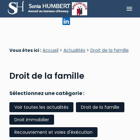
Panneau de gestion des cookies
menu
Vous êtes ici :
Accueil
>
Actualités
>
Droit de la famille
Droit de la famille
Sélectionnez une catégorie :
Voir toutes les actualités
Droit de la famille
Droit immobilier
Recouvrement et voies d'éxécution