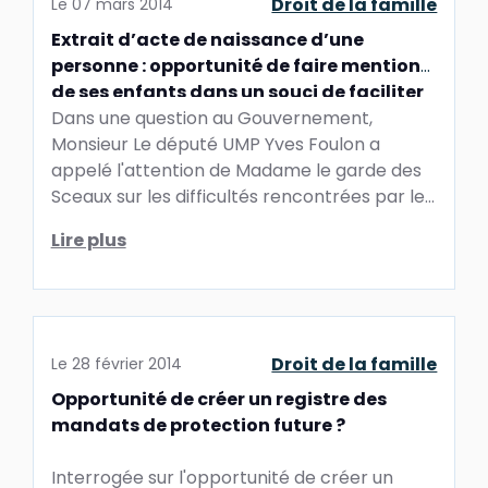
Droit de la famille
Le
07 mars 2014
Extrait d’acte de naissance d’une
personne : opportunité de faire mention
de ses enfants dans un souci de faciliter
le règlement des successions
Dans une question au Gouvernement,
Monsieur Le député UMP Yves Foulon a
appelé l'attention de Madame le garde des
Sceaux sur les difficultés rencontrées par les
...
Lire plus
Droit de la famille
Le
28 février 2014
Opportunité de créer un registre des
mandats de protection future ?
Interrogée sur l'opportunité de créer un