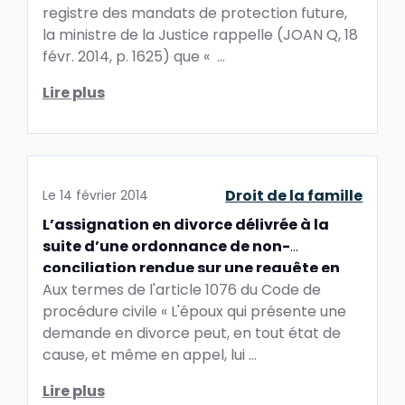
registre des mandats de protection future,
la ministre de la Justice rappelle (JOAN Q, 18
févr. 2014, p. 1625) que « ...
Lire plus
Droit de la famille
Le
14 février 2014
L’assignation en divorce délivrée à la
suite d’une ordonnance de non-
conciliation rendue sur une requête en
séparation de corps est-elle recevable ?
Aux termes de l'article 1076 du Code de
procédure civile « L'époux qui présente une
demande en divorce peut, en tout état de
cause, et même en appel, lui ...
Lire plus