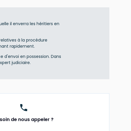
le il enverra les héritiers en
 relatives à la procédure
enant rapidement.
ce d'envoi en possession. Dans
pert judiciaire.
phone
soin de nous appeler ?