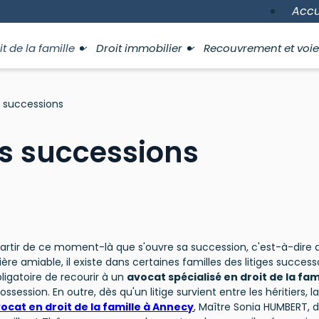
Accu
it de la famille
Droit immobilier
Recouvrement et voie
s successions
es successions
rtir de ce moment-là que s'ouvre sa succession, c'est-à-dire qu
re amiable, il existe dans certaines familles des litiges successora
bligatoire de recourir à un
avocat spécialisé en droit de la fa
possession. En outre, dès qu'un litige survient entre les héritiers,
ocat en droit de la famille à Annecy
, Maître Sonia HUMBERT, d