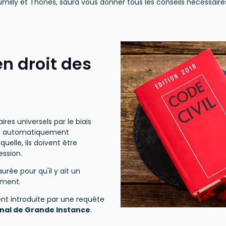
illy et Thônes, saura vous donner tous les conseils nécessaires 
en droit des
ires universels par le biais
e automatiquement
uelle, ils doivent être
ssion.
urée pour qu'il y ait un
tament.
nt introduite par une requête
nal de Grande Instance
.