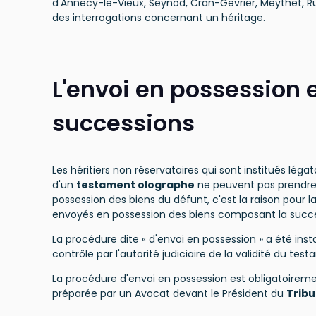
d'Annecy-le-Vieux, Seynod, Cran-Gevrier, Meythet, Rum
des interrogations concernant un héritage.
L'envoi en possession 
successions
Les héritiers non réservataires qui sont institués légata
d'un
testament olographe
ne peuvent pas prendr
possession des biens du défunt, c'est la raison pour laq
envoyés en possession des biens composant la succe
La procédure dite « d'envoi en possession » a été insta
contrôle par l'autorité judiciaire de la validité du tes
La procédure d'envoi en possession est obligatoireme
préparée par un Avocat devant le Président du
Tribu