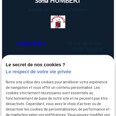
Avocat au Barreau d'Annecy
04.50.32.00.11
2A rue de la Paix
74000 ANNECY
Du lundi au vendredi
Le secret de nos cookies ?
de 8h30 à 12h30 et de 14h00 à 19h00
Le respect de votre vie privée
Uniquement sur rendez-vous
Notre site utilise des cookies pour améliorer votre expérience
de navigation et vous offrir un contenu personnalisé. Les
SIRET :
51052612200047
cookies strictement nécessaires sont essentiels au
fonctionnement de base de notre site et ne peuvent pas être
Plan du
Mentions
désactivés. Cependant, vous avez le choix d'activer ou de
site
légales
désactiver les cookies de personnalisation, de performance et
de marketing selon vos préférences. Vous pouvez modifier vos