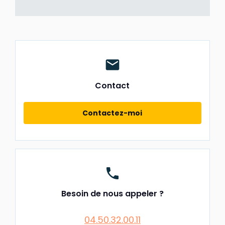
mail
Contact
Contactez-moi
phone
Besoin de nous appeler ?
04.50.32.00.11