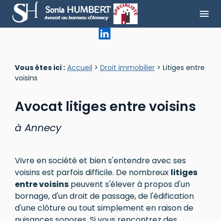
Panneau de gestion des cookies
menu
Vous êtes ici :
Accueil
>
Droit immobilier
> Litiges entre
voisins
Avocat litiges entre voisins
à Annecy
Vivre en société et bien s'entendre avec ses
voisins est parfois difficile. De nombreux
litiges
entre voisins
peuvent s'élever à propos d'un
bornage, d'un droit de passage, de l'édification
d'une clôture ou tout simplement en raison de
nuisances sonores. Si vous rencontrez des