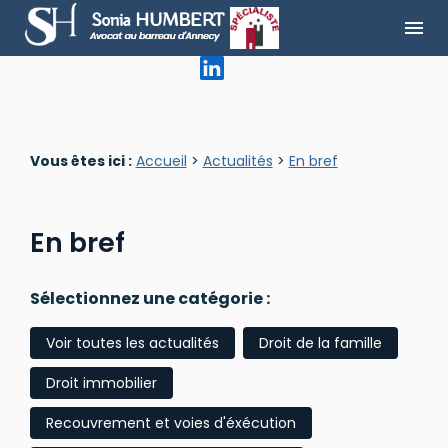
Panneau de gestion des cookies
menu
Vous êtes ici :
Accueil
>
Actualités
>
En bref
En bref
Sélectionnez une catégorie :
Voir toutes les actualités
Droit de la famille
Droit immobilier
Recouvrement et voies d'éxécution