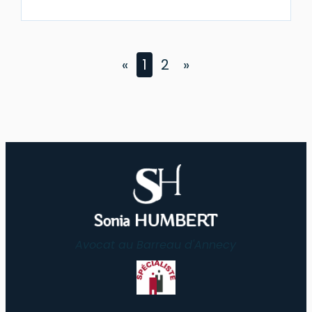
«
1
2
»
Avocat au Barreau d'Annecy