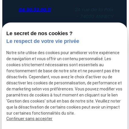
04.50.32.00.11
2A rue de la Paix
74000 ANNECY
Du lundi au vendredi
Le secret de nos cookies ?
de 8h30 à 12h30 et de 14h00 à 19h00
Le respect de votre vie privée
Uniquement sur rendez-vous
Notre site utilise des cookies pour améliorer votre expérience
de navigation et vous offrir un contenu personnalisé. Les
SIRET :
51052612200047
cookies strictement nécessaires sont essentiels au
fonctionnement de base de notre site et ne peuvent pas être
Plan du
Mentions
désactivés. Cependant, vous avez le choix d'activer ou de
site
légales
désactiver les cookies de personnalisation, de performance et
de marketing selon vos préférences. Vous pouvez modifier vos
Politique de
paramètres de cookies à tout moment en cliquant sur le lien
'Gestion des cookies' situé en bas de notre site. Veuillez noter
confidentialité
que la désactivation de certains cookies peut avoir un impact
sur certaines fonctionnalités du site.
Gestion des cookies
Continuer sans accepter