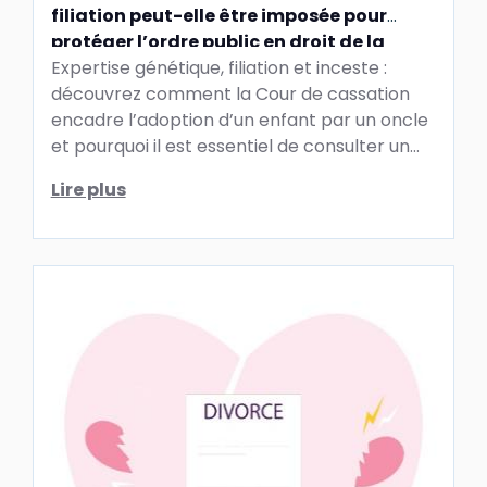
filiation peut-elle être imposée pour
protéger l’ordre public en droit de la
famille ?
Expertise génétique, filiation et inceste :
découvrez comment la Cour de cassation
encadre l’adoption d’un enfant par un oncle
et pourquoi il est essentiel de consulter un
avocat spécialiste en droit de la famille
Lire plus