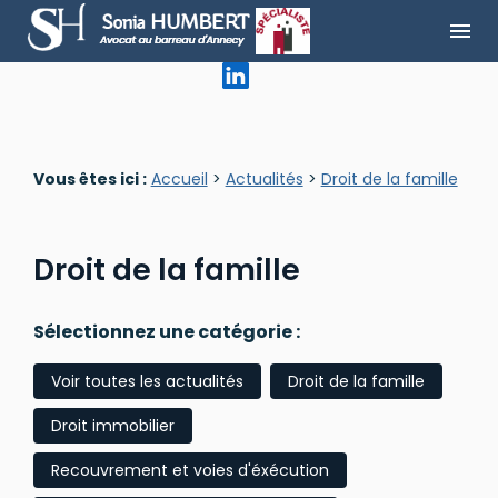
Panneau de gestion des cookies
menu
Vous êtes ici :
Accueil
>
Actualités
>
Droit de la famille
Droit de la famille
Sélectionnez une catégorie :
Voir toutes les actualités
Droit de la famille
Droit immobilier
Recouvrement et voies d'éxécution