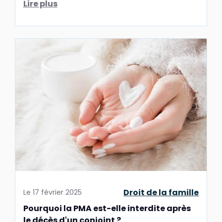
Lire plus
...
Droit de la famille
Le
17 février 2025
Pourquoi la PMA est-elle interdite après
le décès d'un conjoint ?