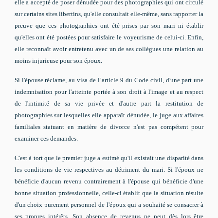
elle a accepté de poser dénudée pour des photographies qui ont circulé
sur certains sites libertins, qu'elle consultait elle-même, sans rapporter la
preuve que ces photographies ont été prises par son mari ni établir
qu'elles ont été postées pour satisfaire le voyeurisme de celui-ci. Enfin,
elle reconnaît avoir entretenu avec un de ses collègues une relation au
moins injurieuse pour son époux.
Si l'épouse réclame, au visa de l’article 9 du Code civil, d'une part une
indemnisation pour l'atteinte portée à son droit à l'image et au respect
de l'intimité de sa vie privée et d'autre part la restitution de
photographies sur lesquelles elle apparaît dénudée, le juge aux affaires
familiales statuant en matière de divorce n'est pas compétent pour
examiner ces demandes.
C'est à tort que le premier juge a estimé qu'il existait une disparité dans
les conditions de vie respectives au détriment du mari. Si l'époux ne
bénéficie d'aucun revenu contrairement à l'épouse qui bénéficie d'une
bonne situation professionnelle, celle-ci établit que la situation résulte
d'un choix purement personnel de l'époux qui a souhaité se consacrer à
ses propres intérêts. Son absence de revenus ne peut dès lors être