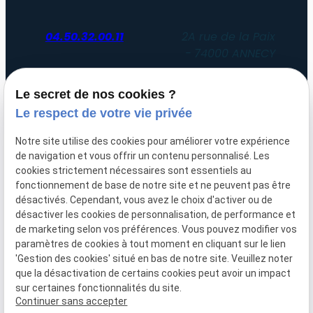
04.50.32.00.11
2A rue de la Paix
74000 ANNECY
Du lundi au vendredi
Le secret de nos cookies ?
de 8h30 à 12h30 et de 14h00 à 19h00
Le respect de votre vie privée
Uniquement sur rendez-vous
Notre site utilise des cookies pour améliorer votre expérience
de navigation et vous offrir un contenu personnalisé. Les
SIRET :
51052612200047
cookies strictement nécessaires sont essentiels au
fonctionnement de base de notre site et ne peuvent pas être
Plan du
Mentions
désactivés. Cependant, vous avez le choix d'activer ou de
site
légales
désactiver les cookies de personnalisation, de performance et
de marketing selon vos préférences. Vous pouvez modifier vos
Politique de
paramètres de cookies à tout moment en cliquant sur le lien
'Gestion des cookies' situé en bas de notre site. Veuillez noter
confidentialité
que la désactivation de certains cookies peut avoir un impact
sur certaines fonctionnalités du site.
Gestion des cookies
Continuer sans accepter