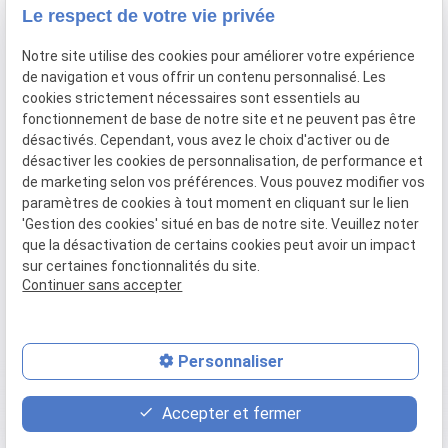
Le respect de votre vie privée
Uniquement sur rendez-vous
Notre site utilise des cookies pour améliorer votre expérience
de navigation et vous offrir un contenu personnalisé. Les
SIRET :
51052612200047
cookies strictement nécessaires sont essentiels au
fonctionnement de base de notre site et ne peuvent pas être
Plan du
Mentions
désactivés. Cependant, vous avez le choix d'activer ou de
site
légales
désactiver les cookies de personnalisation, de performance et
de marketing selon vos préférences. Vous pouvez modifier vos
Politique de
paramètres de cookies à tout moment en cliquant sur le lien
'Gestion des cookies' situé en bas de notre site. Veuillez noter
confidentialité
que la désactivation de certains cookies peut avoir un impact
sur certaines fonctionnalités du site.
Gestion des cookies
Continuer sans accepter
Personnaliser
place
contact_page
phone
Accepter et fermer
Plan d'accès
Contact
04.50.32.00.11