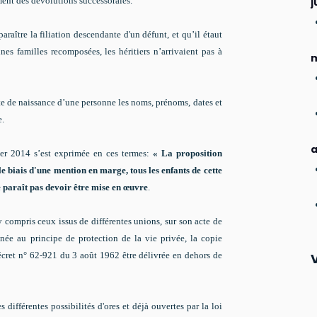
ement des dévolutions successorales.
j
paraître la filiation descendante d'un défunt, et qu’il étaut
es familles recomposées, les héritiers n’arrivaient pas à
m
acte de naissance d’une personne les noms, prénoms, dates et
e.
a
rier 2014 s’est exprimée en ces termes:
« La proposition
le biais d'une mention en marge, tous les enfants de cette
ne paraît pas devoir être mise en œuvre
.
 y compris ceux issus de différentes unions, sur son acte de
nnée au principe de protection de la vie privée, la copie
décret n° 62-921 du 3 août 1962 être délivrée en dehors de
 différentes possibilités d'ores et déjà ouvertes par la loi