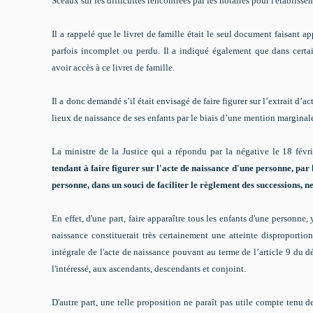
Sceaux sur les difficultés rencontrées par les notaires pour l'établiss
Il a rappelé que le livret de famille était le seul document faisant ap
parfois incomplet ou perdu. Il a indiqué également que dans certain
avoir accès à ce livret de famille.
Il a donc demandé s’il était envisagé de faire figurer sur l’extrait d’
lieux de naissance de ses enfants par le biais d’une mention marginal
La ministre de la Justice qui a répondu par la négative le 18 fév
tendant à faire figurer sur l'acte de naissance d'une personne, par 
personne, dans un souci de faciliter le règlement des successions, 
En effet, d'une part, faire apparaître tous les enfants d'une personne,
naissance constituerait très certainement une atteinte disproportio
intégrale de l'acte de naissance pouvant au terme de l’article 9 du 
l'intéressé, aux ascendants, descendants et conjoint.
D'autre part, une telle proposition ne paraît pas utile compte tenu des