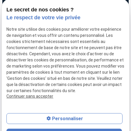
Du lundi au vendredi
Le secret de nos cookies ?
de 8h30 à 12h30 et de 14h00 à 19h00
Le respect de votre vie privée
Uniquement sur rendez-vous
Notre site utilise des cookies pour améliorer votre expérience
de navigation et vous offrir un contenu personnalisé. Les
SIRET :
51052612200047
cookies strictement nécessaires sont essentiels au
fonctionnement de base de notre site et ne peuvent pas être
Plan du
Mentions
désactivés. Cependant, vous avez le choix d'activer ou de
site
légales
désactiver les cookies de personnalisation, de performance et
de marketing selon vos préférences. Vous pouvez modifier vos
Politique de
paramètres de cookies à tout moment en cliquant sur le lien
'Gestion des cookies' situé en bas de notre site. Veuillez noter
confidentialité
que la désactivation de certains cookies peut avoir un impact
sur certaines fonctionnalités du site.
Gestion des cookies
Continuer sans accepter
Personnaliser
place
contact_page
phone