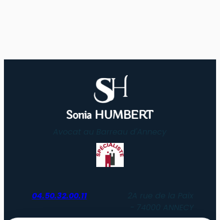
Avocat au Barreau d'Annecy
04.50.32.00.11
2A rue de la Paix
74000 ANNECY