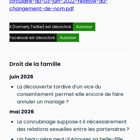
circulaire-du-03-juin-2022-relative-au-
changement-de-nom.pdf
X (formerly Twitter) est désactivé.
Autoriser
Facebook est désactivé.
Autoriser
Droit de la famille
juin 2026
La découverte tardive d’un vice du
consentement permet‑elle encore de faire
annuler un mariage ?
mai 2026
Le concubinage suppose‑t‑il nécessairement
des relations sexuelles entre les partenaires ?
Un beau-père peut-il épouser sa belle-fille