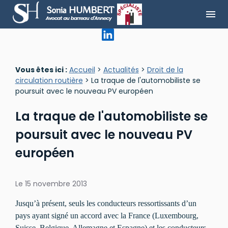
Panneau de gestion des cookies
menu
Vous êtes ici :
Accueil
>
Actualités
>
Droit de la
circulation routière
> La traque de l'automobiliste se
poursuit avec le nouveau PV européen
La traque de l'automobiliste se
poursuit avec le nouveau PV
européen
Le
15 novembre 2013
Jusqu’à présent, seuls les conducteurs ressortissants d’un
pays ayant signé un accord avec la France (Luxembourg,
Suisse, Belgique, Allemagne et Espagne) et les conducteurs