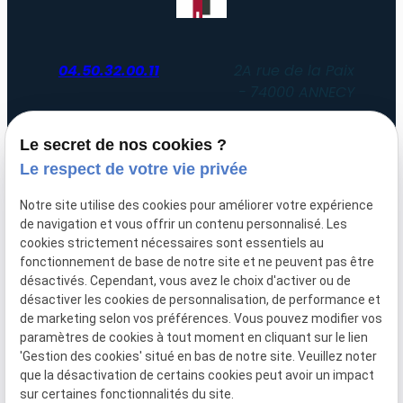
04.50.32.00.11
2A rue de la Paix
74000 ANNECY
Du lundi au vendredi
Le secret de nos cookies ?
de 8h30 à 12h30 et de 14h00 à 19h00
Le respect de votre vie privée
Uniquement sur rendez-vous
Notre site utilise des cookies pour améliorer votre expérience
de navigation et vous offrir un contenu personnalisé. Les
SIRET :
51052612200047
cookies strictement nécessaires sont essentiels au
fonctionnement de base de notre site et ne peuvent pas être
Plan du
Mentions
désactivés. Cependant, vous avez le choix d'activer ou de
site
légales
désactiver les cookies de personnalisation, de performance et
de marketing selon vos préférences. Vous pouvez modifier vos
Politique de
paramètres de cookies à tout moment en cliquant sur le lien
'Gestion des cookies' situé en bas de notre site. Veuillez noter
confidentialité
que la désactivation de certains cookies peut avoir un impact
sur certaines fonctionnalités du site.