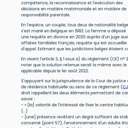
compétence, la reconnaissance et l'exécution des
décisions en matière matrimoniale et en matière de
responsabilité parentale.
En l'espèce, un couple, tous deux de nationalité belge
s'est marié en Belgique en 1982. La femme a déposé
une requête en divorce en 2020 auprès d'un juge au
affaires familiales français, requête qui est accueilli
d'appel. Estimant que les juridictions belges étaient
En visant l'article 3, § 1 sous a) du règlement (CE) n°
noter que la solution retenue serait la même avec le 
applicable depuis le 1er août 2022.
S'appuyant sur la jurisprudence de la Cour de justice
de résidence habituelle au sens de ce règlement (
CJ
droit rappellent les deux éléments permettant de cara
savoir :
- « [la] volonté de l'intéressé de fixer le centre habi
(…)
- [une] présence revêtant un degré suffisant de stabil
concerné (point 57), l'environnement d'un adulte ét