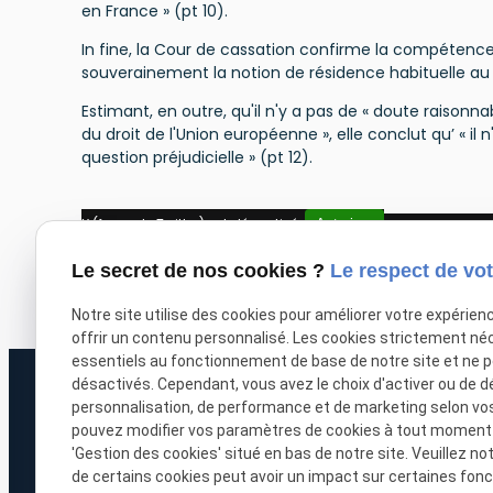
en France » (pt 10).
In fine, la Cour de cassation confirme la compétenc
souverainement la notion de résidence habituelle au s
Estimant, en outre, qu'il n'y a pas de « doute raisonnab
du droit de l'Union européenne », elle conclut qu’ « il n
question préjudicielle » (pt 12).
X (formerly Twitter) est désactivé.
Autoriser
Facebook est dé
Le secret de nos cookies ?
Le respect de vot
Notre site utilise des cookies pour améliorer votre expérien
offrir un contenu personnalisé. Les cookies strictement né
essentiels au fonctionnement de base de notre site et ne 
désactivés. Cependant, vous avez le choix d'activer ou de d
personnalisation, de performance et de marketing selon vo
pouvez modifier vos paramètres de cookies à tout moment en
'Gestion des cookies' situé en bas de notre site. Veuillez no
de certains cookies peut avoir un impact sur certaines fonct