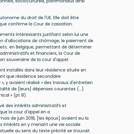
nnels, socioculturels, patrimoniaux ainsi
tonome du droit de l'UE. Elle doit être
que confirme la Cour de cassation.
uments intéressants justifiant selon lui une
on d'allocations de chômage, le paiement de
, etc. en Belgique, permettant de déterminer
 administratifs et financiers, la Cour de
ion souveraine de la cour d'appel.
nt installés dans leur résidence située en
 tant que résidence secondaire
», y avaient réalisé « des travaux d'entretien
otalité de [leurs] dépenses courantes (…)
ical » (pt 8).
vé des intérêts administratifs et
 que la cour d'appel en a
ois de juin 2018, [les époux] avaient eu la
rs intérêts en y menant une vie sociale
tuelle au sens du texte précité se trouvait