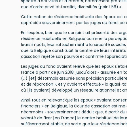
spectre d'activités et d'intérêts, notamment professio
que d'ordre privé et familial, diversifiés (point 56) ».
Cette notion de résidence habituelle des époux est au
appréciée souverainement par les juges du fond, ce 
En l'espèce, bien que le conjoint ait présenté des arg
résidence habituelle en Belgique comme la percepti
leurs impôts, leur rattachement à la sécurité sociale
que la Belgique constituait le centre de leurs intérêts
cassation rejette son pourvoi et confirme l'appréciat
Les juges du fond avaient relevé que les époux s'étaie
France à partir de juin 2018, jusqu'alors « assurée en
(…) [et] désormais assurée sans précision particulière 
et de réparation », et y avaient effectué « la quasi-t
où [ils avaient] développé un réseau relationnel et am
Ainsi, tout en relevant que les époux « avaient conser
financiers » en Belgique, la Cour de cassation estime
néanmoins « souverainement déduit que, à partir du m
volonté de fixer [en France] le centre habituel de leu
suffisamment stable, de sorte que leur résidence habi