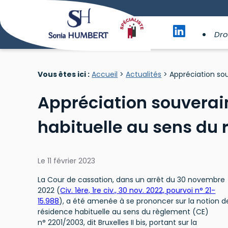
Panneau de gestion des cookies
Dro
Vous êtes ici :
Accueil
>
Actualités
> Appréciation sou
Appréciation souverain
habituelle au sens du r
Le
11 février 2023
La Cour de cassation, dans un arrêt du 30 novembre
2022 (
Civ. 1ère, 1re civ., 30 nov. 2022, pourvoi n° 21-
15.988
), a été amenée à se prononcer sur la notion d
résidence habituelle au sens du règlement (CE)
n° 2201/2003, dit Bruxelles II bis, portant sur la