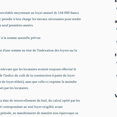
s
enouvelable moyennant un
loyer
annuel de 144 000 francs
e prendre à leur charge les travaux nécessaires pour rendre
a
es neuf premières années
rté à la somme annuelle prévue.
nt d'une somme au titre de l'indexation des loyers sur la
f
relevant que les locataires avaient toujours effectué le
e l'indice du coût de la construction à partir du loyer
r du loyer réduit), sans que celle-ci exprime la moindre
s par les locataires.
t la date de renouvellement du bail, du calcul opéré par les
oré correspondant au seul loyer exigible avant
e période, ne manifestaient de manière non équivoque sa