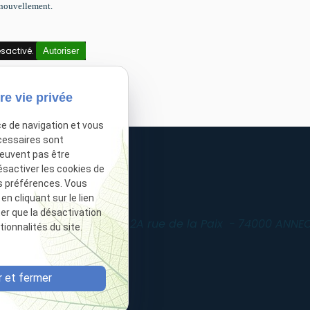
renouvellement.
sactivé.
Autoriser
re vie privée
ce de navigation et vous
cessaires sont
peuvent pas être
ésactiver les cookies de
s préférences. Vous
 cliquant sur le lien
ter que la désactivation
2A rue de la Paix
74000 ANNE
4.50.32.00.11
location_on
ionnalités du site.
 et fermer