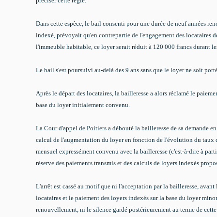
préciser cette règle.
Dans cette espèce,
le bail consenti pour une durée de neuf années r
indexé, prévoyait qu'en contrepartie de l'engagement des locataires d
l'immeuble habitable, ce
loyer
serait réduit à 120 000 francs durant l
Le bail s'est poursuivi au-delà des 9 ans sans que le loyer ne soit po
Après le départ des locataires, la bailleresse a alors réclamé le paieme
base du loyer initialement convenu.
La Cour d'appel de Poitiers a débouté la bailleresse de sa demande en 
calcul de l'augmentation du loyer en fonction de l'évolution du taux d
mensuel expressément convenu avec la bailleresse (c'est-à-dire à parti
réserve des paiements transmis et des calculs de loyers indexés proposé
L'arrêt est cassé au motif que ni l'acceptation par la bailleresse, avan
locataires et le paiement des loyers indexés sur la base du loyer min
renouvellement, ni le silence gardé postérieurement au terme de cett