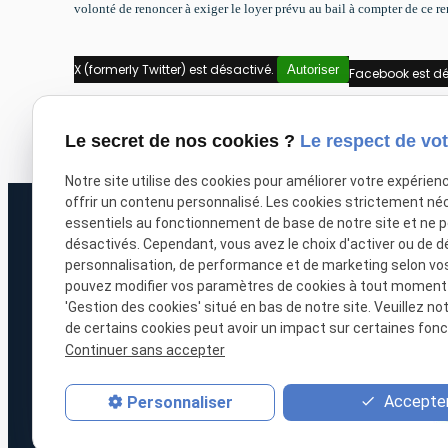
volonté de renoncer à exiger le loyer prévu au bail à compter de ce 
X (formerly Twitter) est désactivé.
Autoriser
Facebook est dé
Le secret de nos cookies ?
Le respect de vot
Notre site utilise des cookies pour améliorer votre expérien
offrir un contenu personnalisé. Les cookies strictement né
essentiels au fonctionnement de base de notre site et ne 
désactivés. Cependant, vous avez le choix d'activer ou de d
personnalisation, de performance et de marketing selon vo
pouvez modifier vos paramètres de cookies à tout moment en
'Gestion des cookies' situé en bas de notre site. Veuillez no
0
phone
Avocat au Barreau d'Annecy
de certains cookies peut avoir un impact sur certaines fonct
Continuer sans accepter
Accepter
Personnaliser