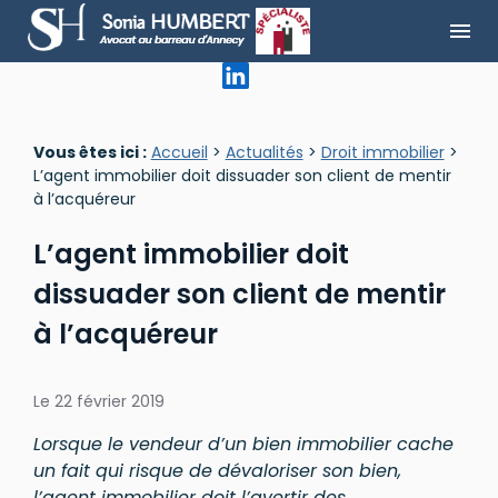
Panneau de gestion des cookies
menu
Vous êtes ici :
Accueil
>
Actualités
>
Droit immobilier
>
L’agent immobilier doit dissuader son client de mentir
à l’acquéreur
L’agent immobilier doit
dissuader son client de mentir
à l’acquéreur
Le
22 février 2019
Lorsque le vendeur d’un bien immobilier cache
un fait qui risque de dévaloriser son bien,
l’agent immobilier doit l’avertir des